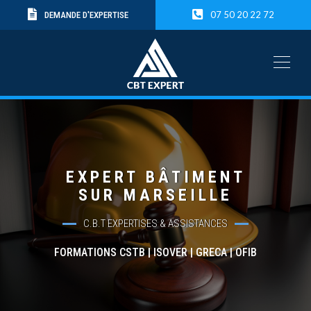
07 50 20 22 72
DEMANDE D'EXPERTISE
EXPERT BÂTIMENT
SUR MARSEILLE
C.B.T EXPERTISES & ASSISTANCES
FORMATIONS CSTB | ISOVER | GRECA | OFIB