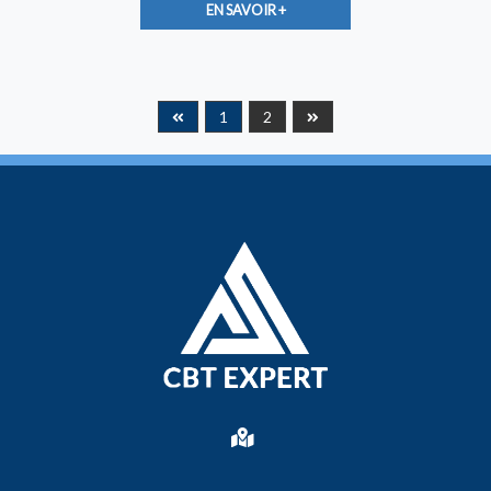
EN SAVOIR +
1
2